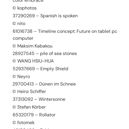
color embrace
© kophotos
37290269 – Spanish is spoken
© nito
61016738 – Timeline concept: Future on tablet pc
computer
© Maksim Kabakou
28927545 – pile of sea stones
© WANG HSIU-HUA
52937669 – Empty Shield
© Neyro
29700413 – Dünen im Schnee
© Heinz Schiffer
37313092 – Wintersonne
© Stefan Körber
65320179 – Rollator
© fotomek