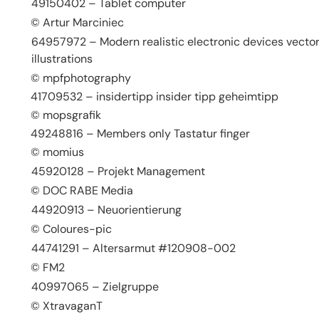
49150402 – Tablet computer
© Artur Marciniec
64957972 – Modern realistic electronic devices vecto
illustrations
© mpfphotography
41709532 – insidertipp insider tipp geheimtipp
© mopsgrafik
49248816 – Members only Tastatur finger
© momius
45920128 – Projekt Management
© DOC RABE Media
44920913 – Neuorientierung
© Coloures-pic
44741291 – Altersarmut #120908-002
© FM2
40997065 – Zielgruppe
© XtravaganT