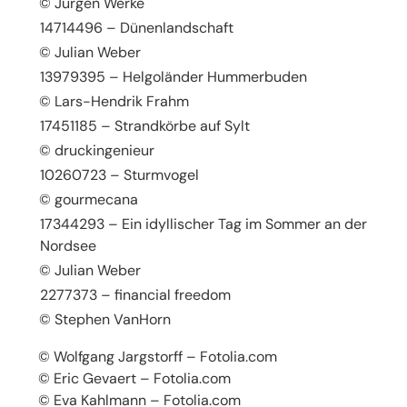
© Jürgen Werke
14714496 – Dünenlandschaft
© Julian Weber
13979395 – Helgoländer Hummerbuden
© Lars-Hendrik Frahm
17451185 – Strandkörbe auf Sylt
© druckingenieur
10260723 – Sturmvogel
© gourmecana
17344293 – Ein idyllischer Tag im Sommer an der
Nordsee
© Julian Weber
2277373 – financial freedom
© Stephen VanHorn
© Wolfgang Jargstorff – Fotolia.com
© Eric Gevaert – Fotolia.com
© Eva Kahlmann – Fotolia.com