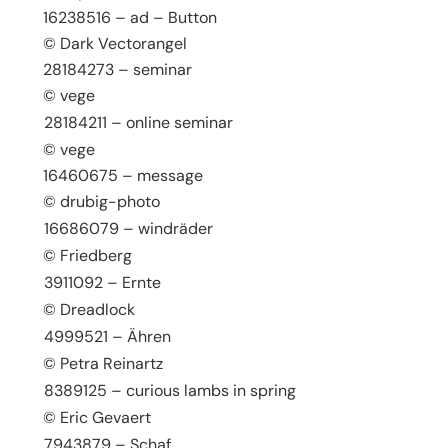
16238516 – ad – Button
© Dark Vectorangel
28184273 – seminar
© vege
28184211 – online seminar
© vege
16460675 – message
© drubig-photo
16686079 – windräder
© Friedberg
3911092 – Ernte
© Dreadlock
4999521 – Ähren
© Petra Reinartz
8389125 – curious lambs in spring
© Eric Gevaert
7943879 – Schaf