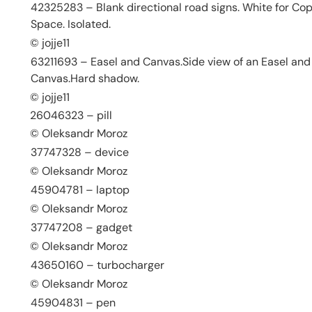
42325283 – Blank directional road signs. White for Co
Space. Isolated.
© jojje11
63211693 – Easel and Canvas.Side view of an Easel and
Canvas.Hard shadow.
© jojje11
26046323 – pill
© Oleksandr Moroz
37747328 – device
© Oleksandr Moroz
45904781 – laptop
© Oleksandr Moroz
37747208 – gadget
© Oleksandr Moroz
43650160 – turbocharger
© Oleksandr Moroz
45904831 – pen