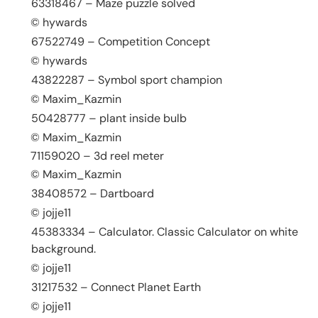
63318467 – Maze puzzle solved
© hywards
67522749 – Competition Concept
© hywards
43822287 – Symbol sport champion
© Maxim_Kazmin
50428777 – plant inside bulb
© Maxim_Kazmin
71159020 – 3d reel meter
© Maxim_Kazmin
38408572 – Dartboard
© jojje11
45383334 – Calculator. Classic Calculator on white
background.
© jojje11
31217532 – Connect Planet Earth
© jojje11