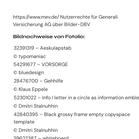
https://www.mev.de/ Nutzerrechte für Generali
Versicherung AG über Bilder-DBV
Bildnachweise von Fotolia:
32391319 – Aeskulapstab
© typomaniac
54291677 – VORSORGE
© bluedesign
28476700 – Gehhilfe
© Klaus Eppele
52301022 – Info I letter in a circle as information emb
© Dmitri Stalnuhhin
42840395 – Black grossy frame empty copyspace
template
© Dmitri Stalnuhhin
39622387 – whiteboard