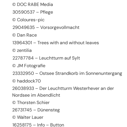
© DOC RABE Media
30590537 – Pflege
© Coloures-pic
29049635 – Vorsorgevollmacht
© Dan Race
13964301 – Trees with and without leaves
© zentilia
22787784 – Leuchtturm auf Sylt
© JM Fotografie
23332950 – Ostsee Strandkorb im Sonnenuntergang
© haddock70
26038933 – Der Leuchtturm Westerhever an der
Nordsee im Abendlicht
© Thorsten Schier
26731745 – Dünensteg
© Walter Lauer
16258175 – Info – Button