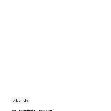
Allgemein
Berufsunfähig ~ was nun?