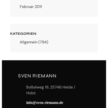
Februar 2011
KATEGORIEN
Allgemein
(794)
SVEN RIEMANN
Boßelweg 19, 25746 Heide /
Holst.
info@sven-riemann.de