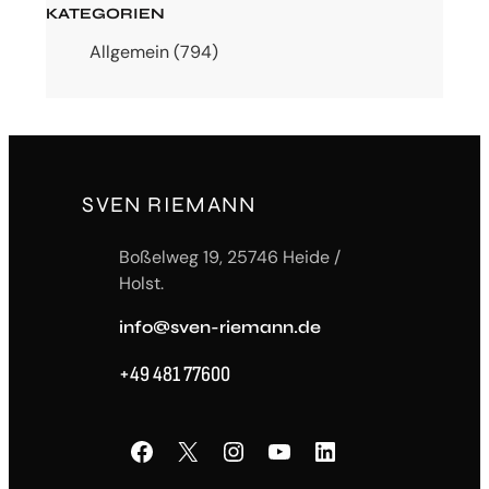
KATEGORIEN
Allgemein
(794)
SVEN RIEMANN
Boßelweg 19, 25746 Heide /
Holst.
info@sven-riemann.de
+49 481 77600
Facebook
X
Instagram
YouTube
LinkedIn