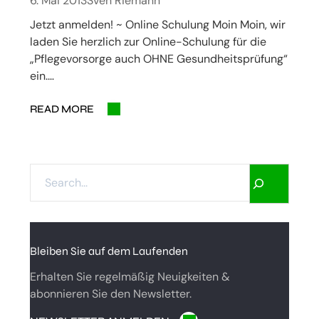
6. Mai 2013
Sven Riemann
Jetzt anmelden! ~ Online Schulung Moin Moin, wir
laden Sie herzlich zur Online-Schulung für die
„Pflegevorsorge auch OHNE Gesundheitsprüfung“
ein.…
READ MORE
S
E
A
R
C
Bleiben Sie auf dem Laufenden
H
Erhalten Sie regelmäßig Neuigkeiten &
abonnieren Sie den Newsletter.