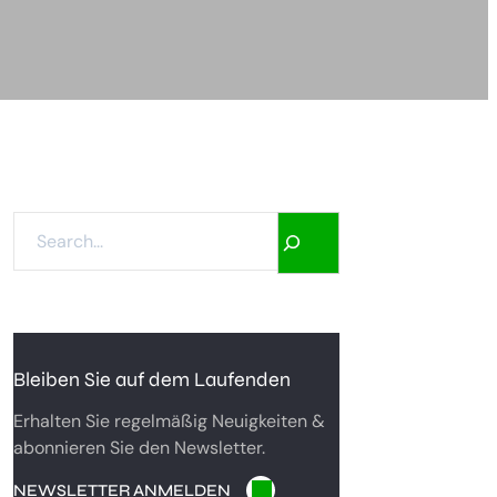
S
E
A
R
C
H
Bleiben Sie auf dem Laufenden
Erhalten Sie regelmäßig Neuigkeiten &
abonnieren Sie den Newsletter.
NEWSLETTER ANMELDEN