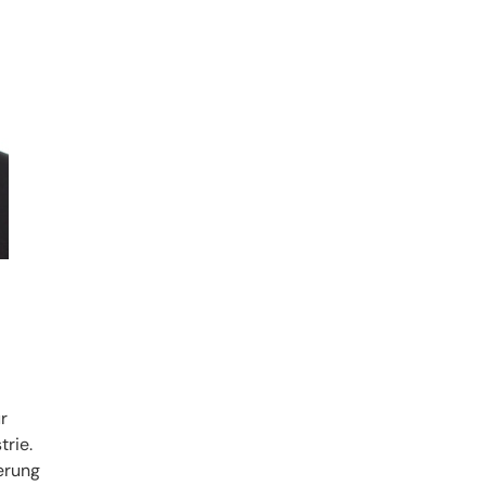
r
trie.
erung