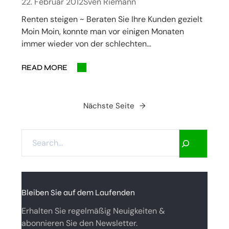
22. Februar 2012
Sven Riemann
Renten steigen ~ Beraten Sie Ihre Kunden gezielt
Moin Moin, konnte man vor einigen Monaten
immer wieder von der schlechten…
READ MORE
Nächste Seite
→
S
E
A
R
C
Bleiben Sie auf dem Laufenden
H
Erhalten Sie regelmäßig Neuigkeiten &
abonnieren Sie den Newsletter.