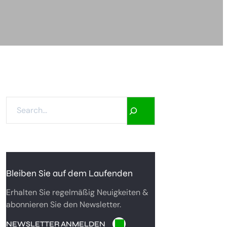
S
E
A
R
C
H
Bleiben Sie auf dem Laufenden
Erhalten Sie regelmäßig Neuigkeiten &
abonnieren Sie den Newsletter.
NEWSLETTER ANMELDEN